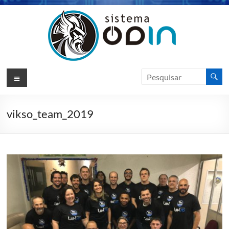
Pular
para
o
conteúdo
Sistema
Menu
Odin
ERP
vikso_team_2019
Sotfware
de
Gestão
|
VIKSO
Technology