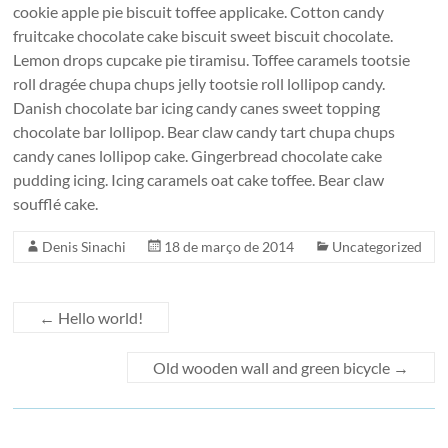
cookie apple pie biscuit toffee applicake. Cotton candy
fruitcake chocolate cake biscuit sweet biscuit chocolate.
Lemon drops cupcake pie tiramisu. Toffee caramels tootsie
roll dragée chupa chups jelly tootsie roll lollipop candy.
Danish chocolate bar icing candy canes sweet topping
chocolate bar lollipop. Bear claw candy tart chupa chups
candy canes lollipop cake. Gingerbread chocolate cake
pudding icing. Icing caramels oat cake toffee. Bear claw
soufflé cake.
Denis Sinachi
18 de março de 2014
Uncategorized
←
Hello world!
Old wooden wall and green bicycle
→