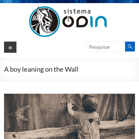
Pular
para
o
conteúdo
Sistema
Menu
Odin
ERP
A boy leaning on the Wall
Sotfware
de
Gestão
|
VIKSO
Technology