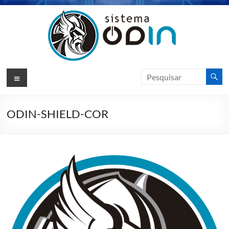
Pular
para
o
conteúdo
Sistema
Menu
Odin
ERP
ODIN-SHIELD-COR
Sotfware
de
Gestão
|
VIKSO
Technology