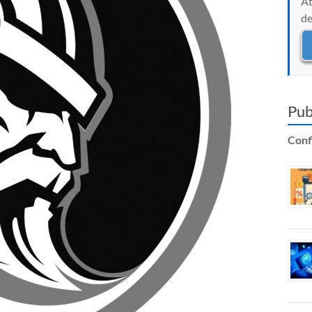
At
de
Pub
Confi