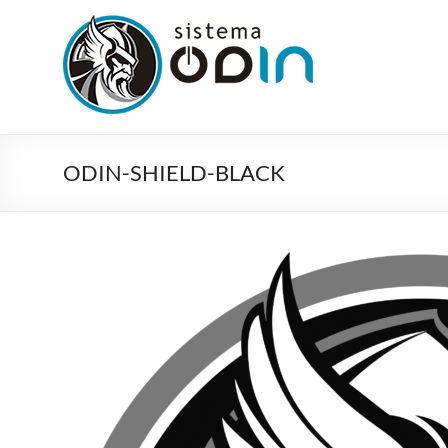
Pular
para
Sistema
o
Odin
conteúdo
ERP
Sotfware
ODIN-SHIELD-BLACK
de
Gestão
|
VIKSO
Technology