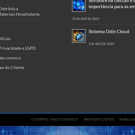
Software de Gestão e 
importância para as e
Eletrônica
teriais Hospitalares
15 de abril de 2024
Sistema Odin Cloud
tícias
2 de abril de 2024
 Privacidade e LGPD
ale conosco
ea do Cliente
CONTATO | FALE CONOSCO
ÁREA DO CLIENTE
Política 