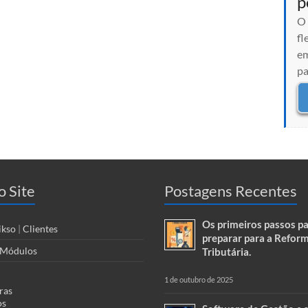
p
O 
fl
em
pa
 Site
Postagens Recentes
Os primeiros passos pa
ikso
|
Clientes
preparar para a Refor
Módulos
Tributária.
1 de outubro de 2025
ras
os