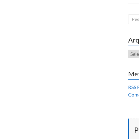
Arq
Arqu
Me
RSS 
Come
P