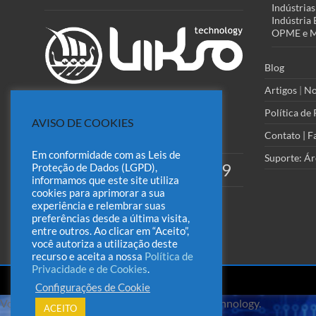
Indústrias
Indústria 
OPME e Ma
Blog
Artigos
|
No
Política de
AVISO DE COOKIES
ESCREVA-NOS:
(Acesse o Formulário
Contato | F
Rápido)
Em conformidade com as Leis de
Suporte: Ár
(51) 98418-9129
Proteção de Dados (LGPD),
WHATSAPP:
informamos que este site utiliza
cookies para aprimorar a sua
experiência e relembrar suas
preferências desde a última visita,
entre outros. Ao clicar em “Aceito”,
você autoriza a utilização deste
recurso e aceita a nossa
Política de
Privacidade e de Cookies
.
Configurações de Cookie
Você está no chat do Sistema Odin / Vikso Technology.
ACEITO