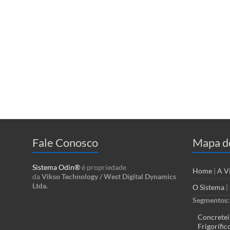
Fale Conosco
Mapa do
Sistema Odin®
é propriedade
Home
|
A V
da
Vikso Technology / West Digital Dynamics
Ltda.
O Sistema
|
Segmentos:
Concretei
Frigorífic