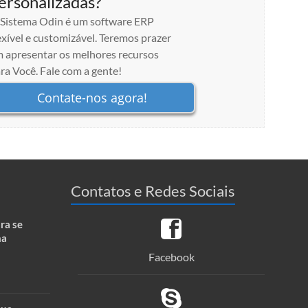
ersonalizadas?
Sistema Odin é um software ERP
exível e customizável. Teremos prazer
 apresentar os melhores recursos
ra Você. Fale com a gente!
Contate-nos agora!
Contatos e Redes Sociais
ra se
ma
Facebook