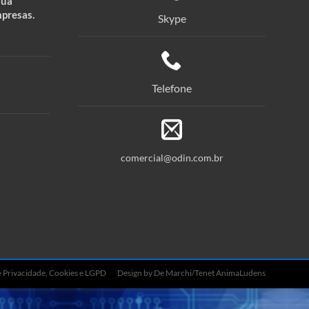
sua
mpresas.
Skype
Telefone
comercial@odin.com.br
de Privacidade, Cookies e LGPD
Design by De Marchi/Tenet AnimaLudens