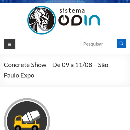
Pular
para
o
conteúdo
Sistema
Menu
Odin
ERP
Concrete Show – De 09 a 11/08 – São
Paulo Expo
Sotfware
de
Gestão
|
VIKSO
Technology