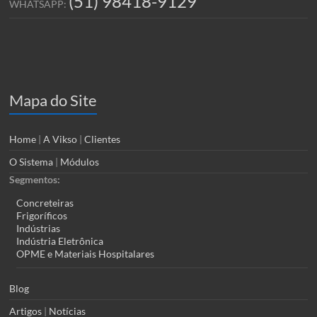
(51) 98418-9129
WHATSAPP:
Mapa do Site
Home
|
A Vikso
|
Clientes
O Sistema
|
Módulos
Segmentos:
Concreteiras
Frigoríficos
Indústrias
Indústria Eletrônica
OPME e Materiais Hospitalares
Blog
Artigos
|
Notícias