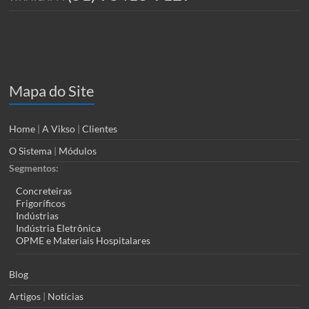
Mapa do Site
Home
|
A Vikso
|
Clientes
O Sistema
|
Módulos
Segmentos:
Concreteiras
Frigoríficos
Indústrias
Indústria Eletrônica
OPME e Materiais Hospitalares
Blog
Artigos
|
Notícias