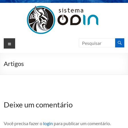
Pular
para
o
conteúdo
Sistema
Menu
Odin
ERP
Artigos
Sotfware
de
Gestão
|
VIKSO
Deixe um comentário
Technology
Você precisa fazer o
login
para publicar um comentário.