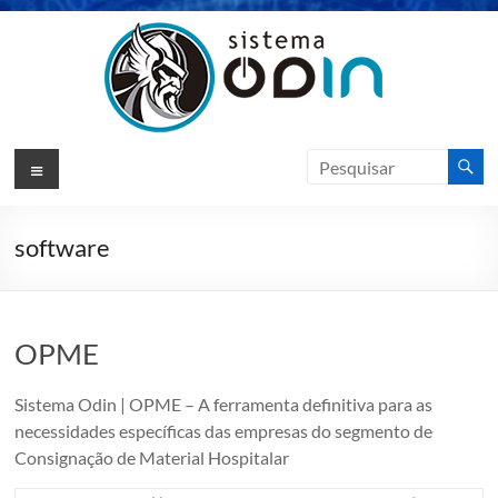
Pular
para
o
conteúdo
Sistema
Menu
Odin
ERP
software
Sotfware
de
Gestão
OPME
|
VIKSO
Sistema Odin | OPME – A ferramenta definitiva para as
Technology
necessidades específicas das empresas do segmento de
Consignação de Material Hospitalar