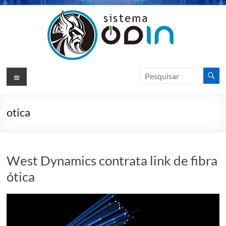
Pular
para
o
conteúdo
Sistema
Menu
Odin
ERP
otica
Sotfware
de
Gestão
West Dynamics contrata link de fibra
|
ótica
VIKSO
Technology