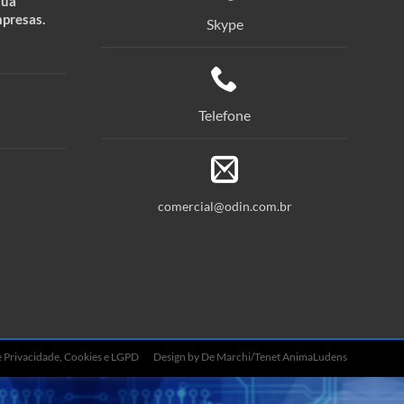
sua
mpresas.
Skype
Telefone
comercial@odin.com.br
de Privacidade, Cookies e LGPD
Design by De Marchi/Tenet AnimaLudens