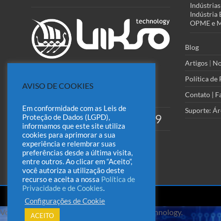
Indústrias
Indústria 
OPME e Ma
Blog
Artigos
|
No
Política de
AVISO DE COOKIES
ESCREVA-NOS:
(Acesse o Formulário
Contato | F
Rápido)
Em conformidade com as Leis de
Suporte: Ár
(51) 98418-9129
Proteção de Dados (LGPD),
WHATSAPP:
informamos que este site utiliza
cookies para aprimorar a sua
experiência e relembrar suas
preferências desde a última visita,
entre outros. Ao clicar em “Aceito”,
você autoriza a utilização deste
recurso e aceita a nossa
Política de
Privacidade e de Cookies
.
Configurações de Cookie
Você está no chat do Sistema Odin / Vikso Technology.
ACEITO