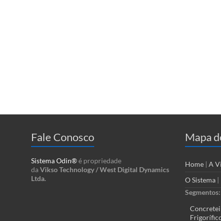
Fale Conosco
Mapa do
Sistema Odin®
é propriedade
Home
|
A V
da
Vikso Technology / West Digital Dynamics
Ltda.
O Sistema
|
Segmentos:
Concretei
Frigorífic