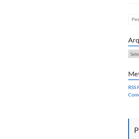
Arq
Arqu
Me
RSS 
Come
P