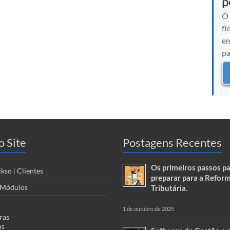
p
O 
fl
em
pa
 Site
Postagens Recentes
Os primeiros passos pa
ikso
|
Clientes
preparar para a Refor
Módulos
Tributária.
1 de outubro de 2025
ras
os