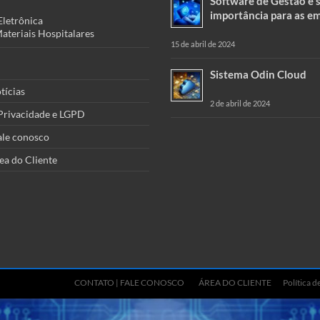
Software de Gestão e 
importância para as e
Eletrônica
teriais Hospitalares
15 de abril de 2024
Sistema Odin Cloud
tícias
2 de abril de 2024
 Privacidade e LGPD
ale conosco
ea do Cliente
CONTATO | FALE CONOSCO
ÁREA DO CLIENTE
Política 