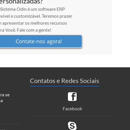
ersonalizadas?
Sistema Odin é um software ERP
exível e customizável. Teremos prazer
 apresentar os melhores recursos
ra Você. Fale com a gente!
Contate-nos agora!
Contatos e Redes Sociais
ra se
ma
Facebook