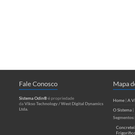
Fale Conosco
Mapa do
Sistema Odin®
é propriedade
Home
|
A V
da
Vikso Technology / West Digital Dynamics
Ltda.
O Sistema
|
Segmentos:
Concretei
Frigorífic