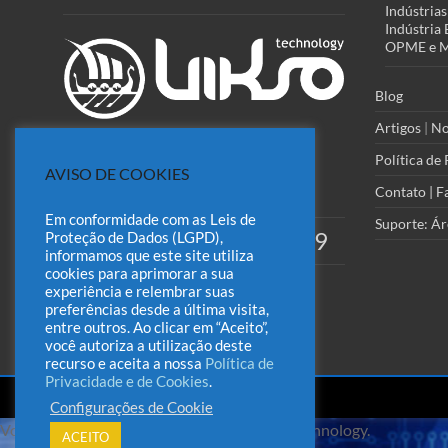
Indústrias
Indústria 
OPME e Ma
Blog
Artigos
|
No
Política de
AVISO DE COOKIES
ESCREVA-NOS:
(Acesse o Formulário
Contato | F
Rápido)
Em conformidade com as Leis de
Suporte: Ár
(51) 98418-9129
Proteção de Dados (LGPD),
WHATSAPP:
informamos que este site utiliza
cookies para aprimorar a sua
experiência e relembrar suas
preferências desde a última visita,
entre outros. Ao clicar em “Aceito”,
você autoriza a utilização deste
recurso e aceita a nossa
Política de
Privacidade e de Cookies
.
Configurações de Cookie
Você está no chat do Sistema Odin / Vikso Technology.
ACEITO