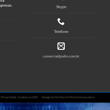
sua
mpresas.
Skype
Telefone
comercial@odin.com.br
de Privacidade, Cookies e LGPD
Design by De Marchi/Tenet AnimaLudens