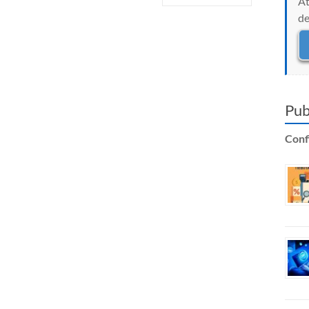
At
de
Pub
Confi