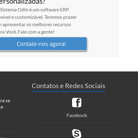
ersonalizadas?
Sistema Odin é um software ERP
exível e customizável. Teremos prazer
 apresentar os melhores recursos
ra Você. Fale com a gente!
Contate-nos agora!
Contatos e Redes Sociais
ra se
ma
Facebook