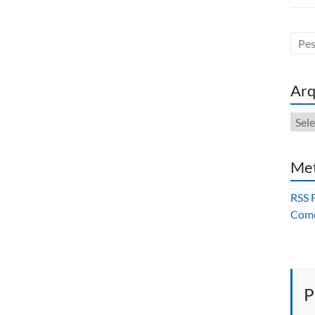
Arq
Arqu
Me
RSS 
Come
P