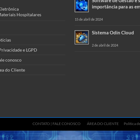
Software de Gestão e 
importância para as e
Eletrônica
teriais Hospitalares
15 de abril de 2024
Sistema Odin Cloud
tícias
2 de abril de 2024
 Privacidade e LGPD
ale conosco
ea do Cliente
CONTATO | FALE CONOSCO
ÁREA DO CLIENTE
Política 