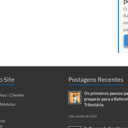
p
O 
fl
em
pa
 Site
Postagens Recentes
Os primeiros passos pa
ikso
|
Clientes
preparar para a Refor
Módulos
Tributária.
1 de outubro de 2025
ras
os