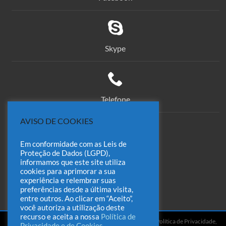
Skype
Telefone
AVISO DE COOKIES
Em conformidade com as Leis de
comercial@odin.com.br
Proteção de Dados (LGPD),
informamos que este site utiliza
cookies para aprimorar a sua
experiência e relembrar suas
preferências desde a última visita,
entre outros. Ao clicar em “Aceito”,
você autoriza a utilização deste
recurso e aceita a nossa
Política de
CONTATO | FALE CONOSCO
ÁREA DO CLIENTE
Política de Privacidade,
Privacidade e de Cookies
.