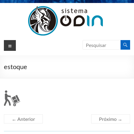
Pular
para
o
conteúdo
Sistema
Menu
Odin
ERP
estoque
Sotfware
de
Gestão
|
VIKSO
Technology
← Anterior
Próximo →