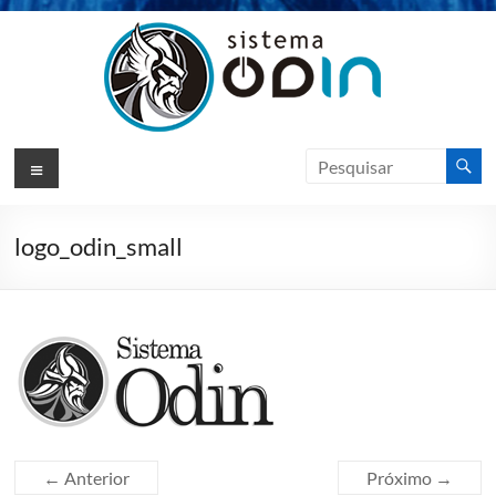
Pular
para
o
conteúdo
Sistema
Menu
Odin
ERP
logo_odin_small
Sotfware
de
Gestão
|
VIKSO
Technology
← Anterior
Próximo →